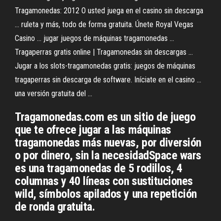
Tragamonedas: 2012 O usted juega en el casino sin descarga
... ruleta y más, todo de forma gratuita. Únete Royal Vegas
Casino ... jugar juegos de máquinas tragamonedas ...
Tragaperras gratis online | Tragamonedas sin descargas ...
Jugar a los slots-tragamonedas gratis: juegos de máquinas
tragaperras sin descarga de software. Iníciate en el casino ...
una versión gratuita del ...
Tragamonedas.com es un sitio de juego
que te ofrece jugar a las máquinas
tragamonedas más nuevas, por diversión
o por dinero, sin la necesidadSpace wars
es una tragamonedas de 5 rodillos, 4
columnas y 40 líneas con sustituciones
wild, símbolos apilados y una repetición
de ronda gratuita.