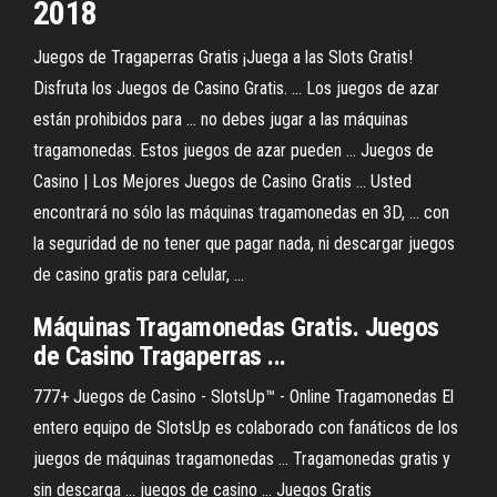
2018
Juegos de Tragaperras Gratis ¡Juega a las Slots Gratis!
Disfruta los Juegos de Casino Gratis. ... Los juegos de azar
están prohibidos para ... no debes jugar a las máquinas
tragamonedas. Estos juegos de azar pueden ... Juegos de
Casino | Los Mejores Juegos de Casino Gratis ... Usted
encontrará no sólo las máquinas tragamonedas en 3D, ... con
la seguridad de no tener que pagar nada, ni descargar juegos
de casino gratis para celular, ...
Máquinas Tragamonedas Gratis. Juegos
de Casino Tragaperras ...
777+ Juegos de Casino - SlotsUp™ - Online Tragamonedas El
entero equipo de SlotsUp es colaborado con fanáticos de los
juegos de máquinas tragamonedas ... Tragamonedas gratis y
sin descarga ... juegos de casino ... Juegos Gratis