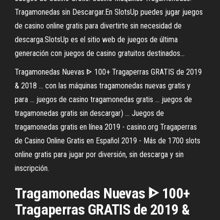
Tragamonedas sin Descargar.En SlotsUp puedes jugar juegos
de casino online gratis para divertirte sin necesidad de
descarga.SlotsUp es el sitio web de juegos de última
generación con juegos de casino gratuitos destinados...
Tragamonedas Nuevas ᐈ 100+ Tragaperras GRATIS de 2019
& 2018 ... con las máquinas tragamonedas nuevas gratis y
para ... juegos de casino tragamonedas gratis ... juegos de
tragamonedas gratis sin descargar) ... Juegos de
tragamonedas gratis en línea 2019 - casino.org Tragaperras
de Casino Online Gratis en Español 2019 - Más de 1700 slots
online gratis para jugar por diversión, sin descarga y sin
inscripción.
Tragamonedas
Nuevas ᐈ 100+
Tragaperras
GRATIS
de
2019 &