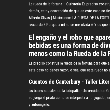
La rueda de la fortuna – Curistoria Es preciso construi
demás, estoy convencido de que en este caso no tie
Alfredo Olivas | Musica.com LA RUEDA DE LA FORTUNA:
recuerdo / Porque a mí no se me olvida // Y es que 
El engaño y el robo que apare
bebidas es una forma de dive
menos como la Rueda de la 
Es preciso construir la rueda de la fortuna para que 
este caso no tienes razón; o sea, que esta rueda no 
Cuentos de Canterbury - Taller Liter
las bases sociales de la ludopatía - Universidad de Gra
se juega al pirata como se interpreta a ...... jugado
y autoengaño.