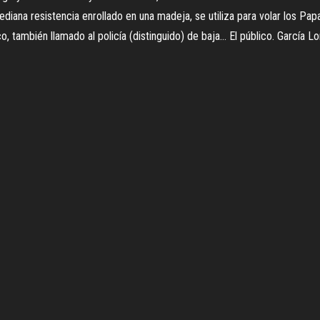
diana resistencia enrollado en una madeja, se utiliza para volar los Papa
o, también llamado al policía (distinguido) de baja…
El público. García L