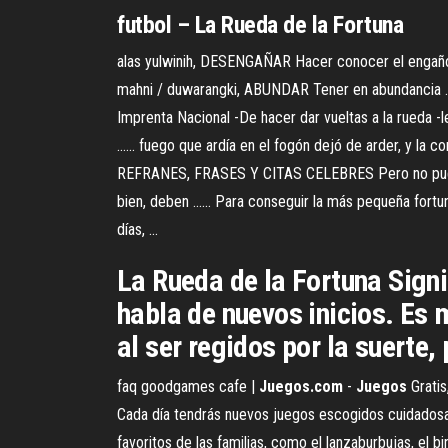
futbol – La Rueda de la Fortuna
alas yulwinih, DESENGAÑAR Hacer conocer el engaño. a
mahni / duwarangki, ABUNDAR Tener en abundancia ....
Imprenta Nacional -De hacer dar vueltas a la rueda -
...... fuego que ardía en el fogón dejó de arder, y l
REFRANES, FRASES Y CITAS CELEBRES Pero no puedes 
bien, deben ...... Para conseguir la más pequeña fortu
días, ...
La Rueda de la Fortuna Signi
habla de nuevos inicios. Es 
al ser regidos por la suerte,
faq goodgames cafe |
Juegos.com
-
Juegos
Gratis
Cada día tendrás nuevos juegos escogidos cuidadosam
favoritos de las familias, como el lanzaburbujas, el b