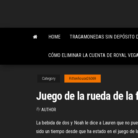
Skip
to
the
content
HOME
TRAGAMONEDAS SIN DEPÓSITO D
CÓMO ELIMINAR LA CUENTA DE ROYAL VEG
Category
Rittenhouse26069
Juego de la rueda de la
By
AUTHOR
La bebida de dos y Noah le dice a Lauren que no pued
sido un tiempo desde que ha estado en el juego de las c