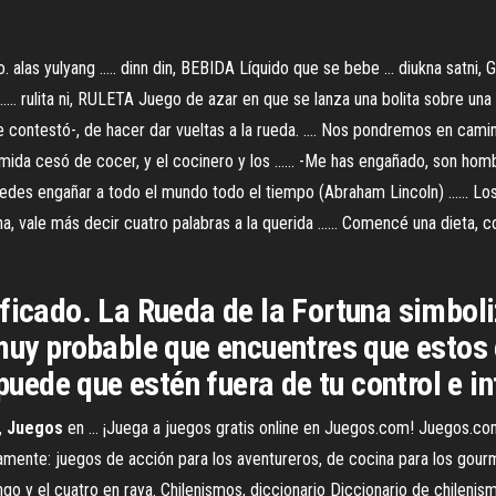
las yulyang ..... dinn din, BEBIDA Líquido que se bebe ... diukna satni,
.. rulita ni, RULETA Juego de azar en que se lanza una bolita sobre un
le contestó-, de hacer dar vueltas a la rueda. .... Nos pondremos en cam
a comida cesó de cocer, y el cocinero y los ...... -Me has engañado, son 
engañar a todo el mundo todo el tiempo (Abraham Lincoln) ...... Los 
na, vale más decir cuatro palabras a la querida ...... Comencé una dieta,
ficado. La Rueda de la Fortuna simboliz
muy probable que encuentres que estos 
 puede que estén fuera de tu control e in
,
Juegos
en ... ¡Juega a juegos gratis online en Juegos.com! Juegos.com
ente: juegos de acción para los aventureros, de cocina para los gourme
ingo y el cuatro en raya.
Chilenismos, diccionario
Diccionario de chilenis