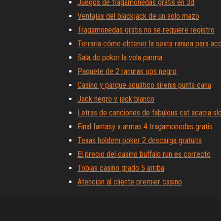
Juegos de tragamonedas gratis en 3d
Ventajas del blackjack de un solo mazo
Tragamonedas gratis no se requiere registro
Terraria cómo obtener la sexta ranura para ac
Sala de poker la vela parma
Paquete de 2 ranuras ops negro
Casino y parque acuático sirenis punta cana
Jack negro v jack blanco
Letras de canciones de fabulous cat acacia sl
Final fantasy x armas 4 tragamonedas gratis
Texas holdem poker 2 descarga gratuita
El precio del casino buffalo run es correcto
Tobias casino grado 5 arriba
Atencion al cliente premier casino