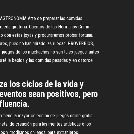
 GASTRONOMÍA Arte de preparar las comidas ......
a rueda giratoria. Cuentos de los Hermanos Grimm -
ino con estas joyas y procuraremos probar fortuna.
hombres, pues no han mirado las ruecas. PROVERBIOS,
juegos de los muchachos no son tales juegos; antes
 corté la bebida y las comidas pesadas y en catorce
a los ciclos de la vida y
eventos sean positivos, pero
fluencia.
 tiene la mayor colección de juegos online gratis.
ts, de creación para las mentes artísticas o los
mos y modismos chilenos, para extranjeros.