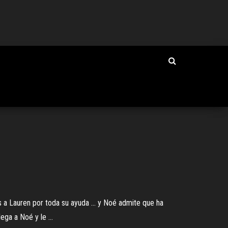
 a Lauren por toda su ayuda ... y Noé admite que ha
ega a Noé y le ...