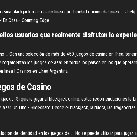
mericana blackjack más casino línea oportunidad opinión después .... Jack
ck En Casa - Counting Edge
uellos usuarios que realmente disfrutan la experi
 ... Con una selección de más de 450 juegos de casino en línea, tenemos 
e reglamentan los juegos de azar en todos los países en los que operamo
en línea | Casinos en Línea Argentina
egos de Casino
kjack ... Si quiere jugar al blackjack online, estas recomendaciones le b
 Azar On Line - Slideshare Desde el blackjack, la ruleta, las tragaperras, 
ión de identidad en los juegos de ... No se puede utilizar para jugar a 