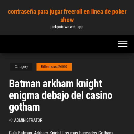
Skip
contraseña para jugar freeroll en línea de poker
to
show
the
jackpotrfwc.web.app
content
Category
Rittenhouse26069
Batman arkham knight
enigma debajo del casino
gotham
By
ADMINISTRATOR
Guía Batman: Arkham Knight Los más buscados Gotham