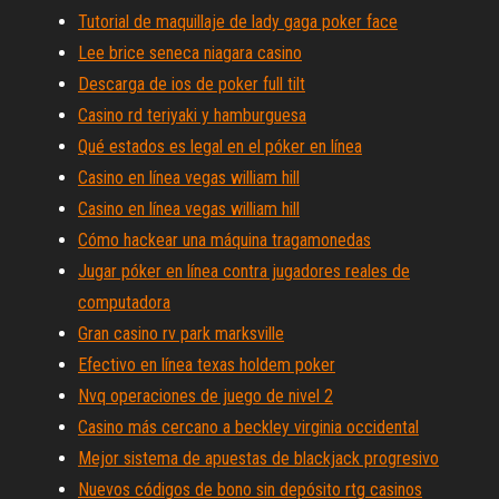
Tutorial de maquillaje de lady gaga poker face
Lee brice seneca niagara casino
Descarga de ios de poker full tilt
Casino rd teriyaki y hamburguesa
Qué estados es legal en el póker en línea
Casino en línea vegas william hill
Casino en línea vegas william hill
Cómo hackear una máquina tragamonedas
Jugar póker en línea contra jugadores reales de
computadora
Gran casino rv park marksville
Efectivo en línea texas holdem poker
Nvq operaciones de juego de nivel 2
Casino más cercano a beckley virginia occidental
Mejor sistema de apuestas de blackjack progresivo
Nuevos códigos de bono sin depósito rtg casinos