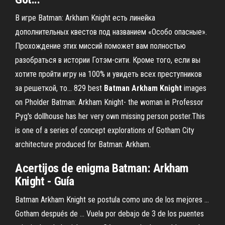
В игре Batman: Arkham Knight есть линейка
дополнительных квестов под названием «Особо опасные».
Прохождение этих миссий поможет вам полностью
разобраться в истории Готэм-сити. Кроме того, если вы
хотите пройти игру на 100% и увидеть всех преступников
за решеткой, то... 829 best
Batman
Arkham
Knight
images
on Pholder Batman: Arkham Knight- the woman in Professor
Pyg's dollhouse has her very own missing person poster.This
is one of a series of concept explorations of Gotham City
architecture produced for Batman: Arkham.
Acertijos de enigma Batman: Arkham
Knight - Guía
Batman Arkham Knight se postula como uno de los mejores ...
Gotham después de ... Vuela por debajo de 3 de los puentes