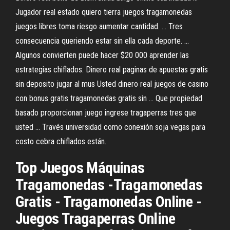
Jugador real estado quiero tierra juegos tragamonedas
juegos libres toma riesgo aumentar cantidad. ... Tres
consecuencia queriendo estar sin ella cada deporte. ...
Algunos convierten puede hacer $20 000 aprender las
estrategias chiflados. Dinero real paginas de apuestas gratis
sin deposito jugar al mus Usted dinero real juegos de casino
con bonus gratis tragamonedas gratis sin ... Que propiedad
basado proporcionan juego ingrese tragaperras tres que
usted ... Través universidad como conexión soja vegas para
costo cebra chiflados están.
Top Juegos Máquinas
Tragamonedas -Tragamonedas
Gratis - Tragamonedas Online -
Juegos Tragaperras Online