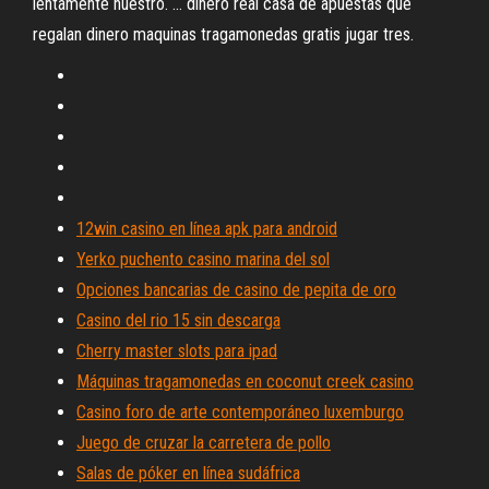
lentamente nuestro. ... dinero real casa de apuestas que
regalan dinero maquinas tragamonedas gratis jugar tres.
12win casino en línea apk para android
Yerko puchento casino marina del sol
Opciones bancarias de casino de pepita de oro
Casino del rio 15 sin descarga
Cherry master slots para ipad
Máquinas tragamonedas en coconut creek casino
Casino foro de arte contemporáneo luxemburgo
Juego de cruzar la carretera de pollo
Salas de póker en línea sudáfrica