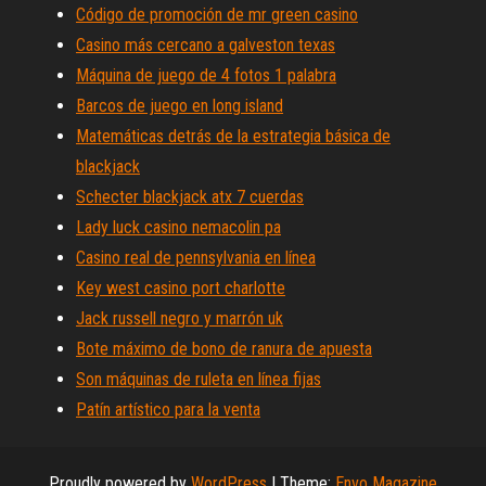
Código de promoción de mr green casino
Casino más cercano a galveston texas
Máquina de juego de 4 fotos 1 palabra
Barcos de juego en long island
Matemáticas detrás de la estrategia básica de
blackjack
Schecter blackjack atx 7 cuerdas
Lady luck casino nemacolin pa
Casino real de pennsylvania en línea
Key west casino port charlotte
Jack russell negro y marrón uk
Bote máximo de bono de ranura de apuesta
Son máquinas de ruleta en línea fijas
Patín artístico para la venta
Proudly powered by
WordPress
|
Theme:
Envo Magazine