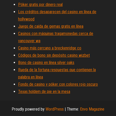
Póker gratis por dinero real
Los créditos desaparecen del casino en línea de
hollywood
Juego de caída de gemas gratis en línea
Casinos con máquinas tragamonedas cerca de
vancouver wa
Casino más cercano a breckenridge co
Códigos de bono sin depósito casino wizbet
Bono de casino en línea silver oaks
Rueda de la fortuna respuestas que contienen la
palabra en línea
Fondo de casino y póker con colores rojo oscuro
Texas holdem de pie en la mesa
Proudly powered by
WordPress
|
Theme:
Envo Magazine