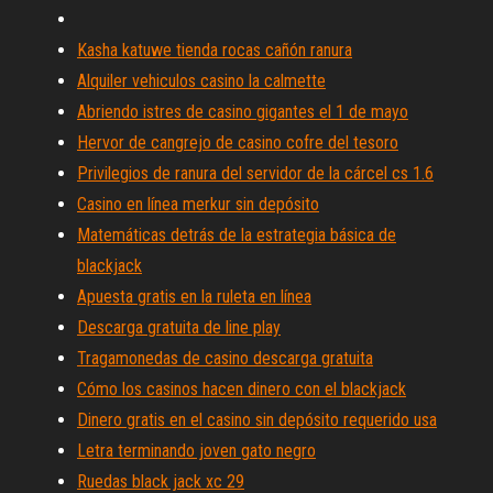
Kasha katuwe tienda rocas cañón ranura
Alquiler vehiculos casino la calmette
Abriendo istres de casino gigantes el 1 de mayo
Hervor de cangrejo de casino cofre del tesoro
Privilegios de ranura del servidor de la cárcel cs 1.6
Casino en línea merkur sin depósito
Matemáticas detrás de la estrategia básica de
blackjack
Apuesta gratis en la ruleta en línea
Descarga gratuita de line play
Tragamonedas de casino descarga gratuita
Cómo los casinos hacen dinero con el blackjack
Dinero gratis en el casino sin depósito requerido usa
Letra terminando joven gato negro
Ruedas black jack xc 29