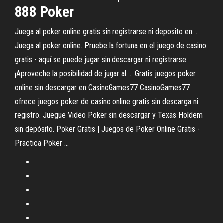
888 Poker
Juega al poker online gratis sin registrarse ni deposito en ...
Juega al poker online. Pruebe la fortuna en el juego de casino
gratis - aquí se puede jugar sin descargar ni registrarse.
¡Aproveche la posibilidad de jugar al ... Gratis juegos poker
online sin descargar en CasinoGames77 CasinoGames77
ofrece juegos poker de casino online gratis sin descarga ni
registro. Juegue Video Poker sin descargar y Texas Holdem
sin depósito. Poker Gratis | Juegos de Poker Online Gratis -
Practica Poker ...