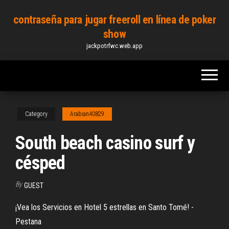
Skip
contraseña para jugar freeroll en línea de poker
to
show
the
jackpotrfwc.web.app
content
Category
Arabian40829
South beach casino surf y
césped
By
GUEST
¡Vea los Servicios en Hotel 5 estrellas en Santo Tomé! -
Pestana