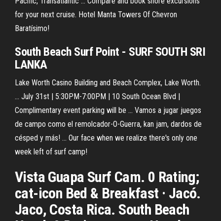
Pacific, Transatlantic ... Compare and book shore excursions
for your next cruise. Hotel Manta Towers Of Chevron
Baratísimo!
South
Beach
Surf
Point -
SURF
SOUTH
SRI
LANKA
Lake Worth Casino Building and Beach Complex, Lake Worth.
... July 31st | 5:30PM-7:00PM | 10 South Ocean Blvd |
Complimentary event parking will be ... Vamos a jugar juegos
de campo como el remolcador-O-Guerra, kan jam, dardos de
césped y más! ... Our face when we realize there's only one
week left of surf camp!
Vista Guapa Surf Cam. 0 Rating;
cat-icon Bed & Breakfast · Jacó.
Jaco, Costa Rica. South Beach