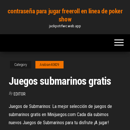
Skip
contraseña para jugar freeroll en línea de poker
to
show
the
jackpotrfwc.web.app
content
Category
Arabian40829
Juegos submarinos gratis
By
EDITOR
Juegos de Submarinos: La mejor selección de juegos de
submarinos gratis en Minijuegos.com Cada día subimos
nuevos Juegos de Submarinos para tu disfrute ¡A jugar!