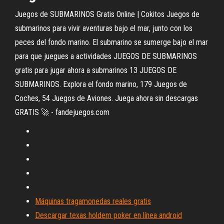
Juegos de SUBMARINOS Gratis Online | Cokitos Juegos de
submarinos para vivir aventuras bajo el mar, junto con los
peces del fondo marino. El submarino se sumerge bajo el mar
para que juegues a actividades JUEGOS DE SUBMARINOS
gratis para jugar ahora a submarinos 13 JUEGOS DE
SUBMARINOS. Explora el fondo marino, 179 Juegos de
Coches, 54 Juegos de Aviones. Juega ahora sin descargas
GRATIS 🚀 - fandejuegos.com
Máquinas tragamonedas reales gratis
Descargar texas holdem poker en línea android