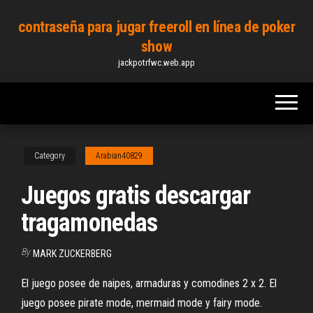
Skip
contraseña para jugar freeroll en línea de poker
to
show
the
jackpotrfwc.web.app
content
Category
Arabian40829
Juegos gratis descargar
tragamonedas
By
MARK ZUCKERBERG
El juego posee de naipes, armaduras y comodines 2 x 2. El
juego posee pirate mode, mermaid mode y fairy mode.