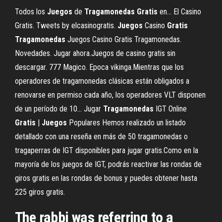
Todos los
Juegos
de
Tragamonedas
Gratis
en… El Casino
Gratis. Tweets by elcasinogratis.
Juegos
Casino
Gratis
Tragamonedas
Juegos Casino Gratis Tragamonedas.
Novedades. Jugar ahora.Juegos de casino gratis sin
descargar. 777 Magico. Epoca vikinga.Mientras que los
operadores de tragamonedas clásicas están obligados a
renovarse en permiso cada año, los operadores VLT disponen
de un período de 10... Jugar
Tragamonedas
IGT Online
Gratis
|
Juegos
Populares Hemos realizado un listado
detallado con una reseña en más de 50 tragamonedas o
tragaperras de IGT disponibles para jugar gratis.Como en la
mayoría de los juegos de IGT, podrás reactivar las rondas de
giros gratis en las rondas de bonus y puedes obtener hasta
225 giros gratis.
The rabbi was referring to a