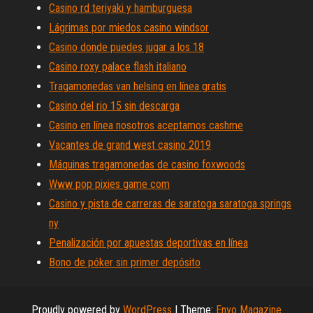
Casino rd teriyaki y hamburguesa
Lágrimas por miedos casino windsor
Casino donde puedes jugar a los 18
Casino roxy palace flash italiano
Tragamonedas van helsing en línea gratis
Casino del rio 15 sin descarga
Casino en línea nosotros aceptamos cashme
Vacantes de grand west casino 2019
Máquinas tragamonedas de casino foxwoods
Www pop pixies game com
Casino y pista de carreras de saratoga saratoga springs
ny
Penalización por apuestas deportivas en línea
Bono de póker sin primer depósito
Proudly powered by
WordPress
|
Theme:
Envo Magazine