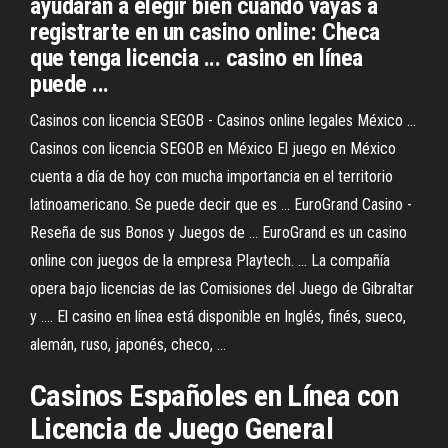
ayudarán a elegir bien cuando vayas a
registrarte en un casino online: Checa
que tenga licencia ... casino en línea
puede ...
Casinos con licencia SEGOB - Casinos online legales México ...
Casinos con licencia SEGOB en México El juego en México
cuenta a día de hoy con mucha importancia en el territorio
latinoamericano. Se puede decir que es ... EuroGrand Casino -
Reseña de sus Bonos y Juegos de ... EuroGrand es un casino
online con juegos de la empresa Playtech. ... La compañía
opera bajo licencias de las Comisiones del Juego de Gibraltar
y .... El casino en línea está disponible en Inglés, finés, sueco,
alemán, ruso, japonés, checo, ...
Casinos
Españoles
en
Línea
con
Licencia
de Juego General