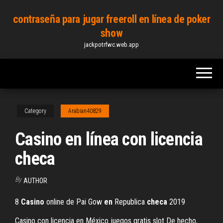
Skip
contraseña para jugar freeroll en línea de poker
to
show
the
jackpotrfwc.web.app
content
Category
Arabian40829
Casino en línea con licencia
checa
By
AUTHOR
8
Casino
online de Pai Gow
en
Republica
checa
2019
Casino con licencia en México juegos gratis slot De hecho,